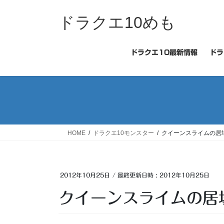
コ
ナ
ン
ビ
ドラクエ10めも
テ
ゲ
ン
ー
ツ
シ
ドラクエ10最新情報
ドラ
へ
ョ
ス
ン
キ
に
ッ
移
プ
動
HOME
ドラクエ10モンスター
クイーンスライムの居
2012年10月25日
/ 最終更新日時 :
2012年10月25日
クイーンスライムの居