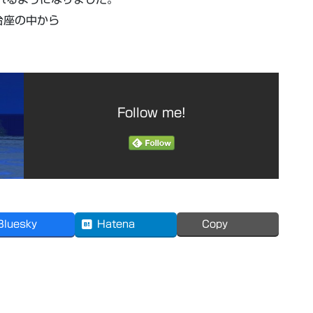
台座の中から
Follow me!
Bluesky
Hatena
Copy