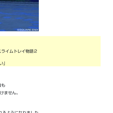
スライムトレイ物語２
い」
敵も
いけません。
されるようになりました。