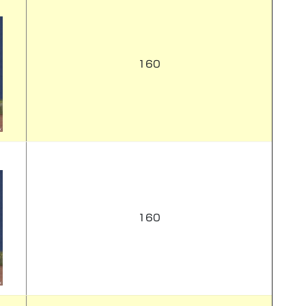
160
160