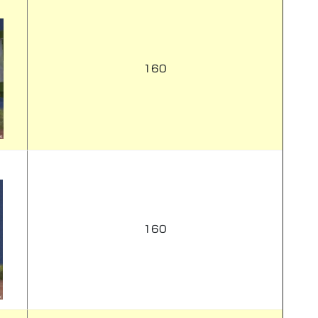
160
160