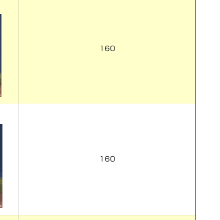
160
160