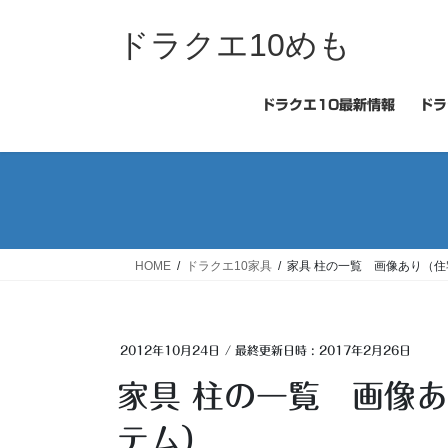
コ
ナ
ン
ビ
ドラクエ10めも
テ
ゲ
ン
ー
ツ
シ
ドラクエ10最新情報
ドラ
へ
ョ
ス
ン
キ
に
ッ
移
プ
動
HOME
ドラクエ10家具
家具 柱の一覧 画像あり（
2012年10月24日
/ 最終更新日時 :
2017年2月26日
家具 柱の一覧 画像
テム）