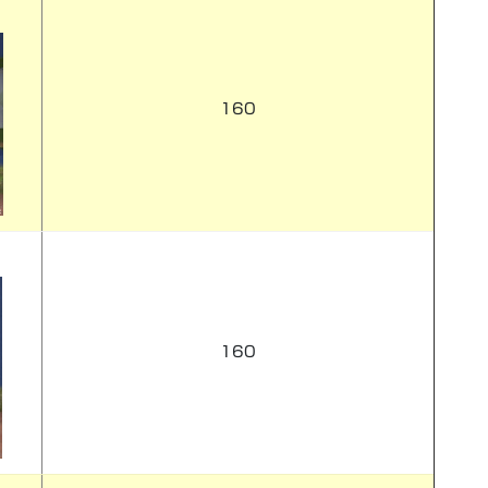
160
160