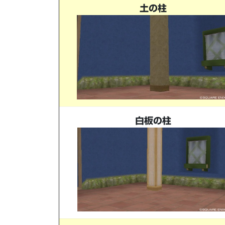
土の柱
白板の柱