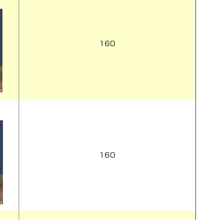
160
160