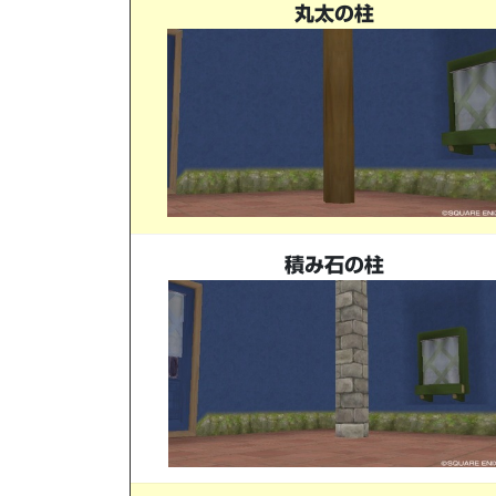
丸太の柱
積み石の柱