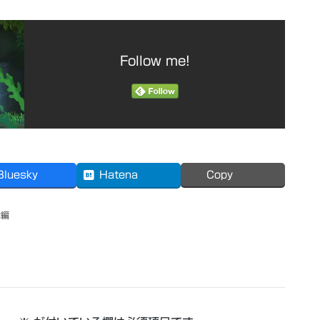
Follow me!
Bluesky
Hatena
Copy
話編