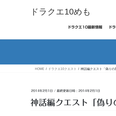
コ
ナ
ン
ビ
ドラクエ10めも
テ
ゲ
ン
ー
ツ
シ
ドラクエ10最新情報
ドラ
へ
ョ
ス
ン
キ
に
ッ
移
プ
動
HOME
ドラクエ10クエスト
神話編クエスト「偽りの
2014年2月1日
/ 最終更新日時 :
2014年2月1日
神話編クエスト「偽り