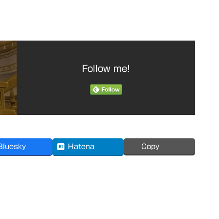
Follow me!
Bluesky
Hatena
Copy