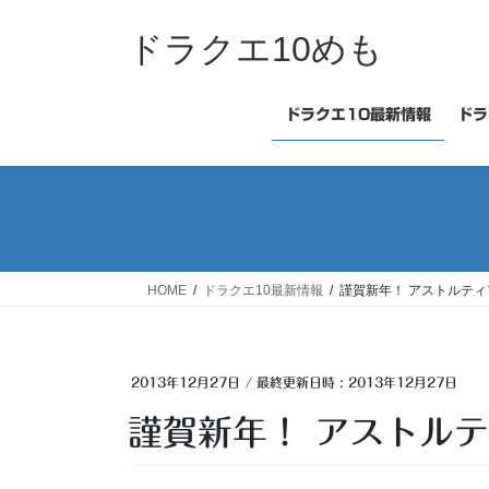
コ
ナ
ン
ビ
ドラクエ10めも
テ
ゲ
ン
ー
ツ
シ
ドラクエ10最新情報
ドラ
へ
ョ
ス
ン
キ
に
ッ
移
プ
動
HOME
ドラクエ10最新情報
謹賀新年！ アストルティ
2013年12月27日
/ 最終更新日時 :
2013年12月27日
謹賀新年！ アストルテ