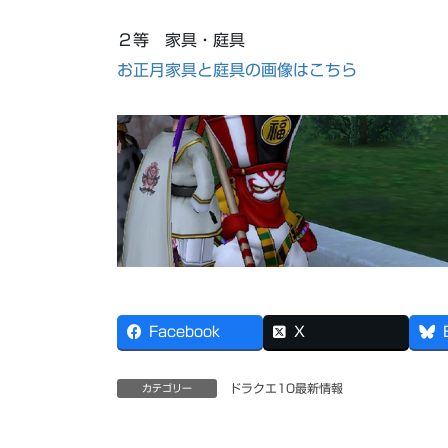
２等 家具・庭具
お正月家具と庭具の画像はこちら
Facebook
X
ドラクエ10最新情報
カテゴリー