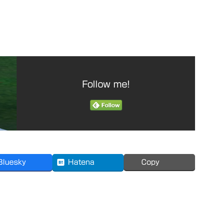
Follow me!
Bluesky
Hatena
Copy