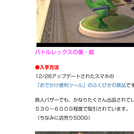
バトルレックスの像・庭
●入手方法
12/26アップデートされたスマホの
「おでかけ便利ツール」のふくびきの景品
で
旅人バザーでも、かなりたくさん出品されて
５３０～６００Ｇ程度で取引されています。
（ちなみに店売り500G）