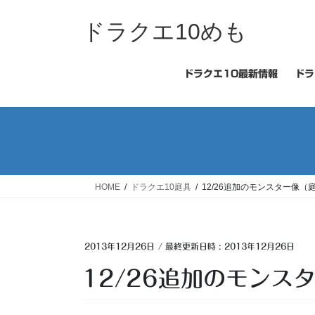
コ
ナ
ン
ビ
ドラクエ10めも
テ
ゲ
ン
ー
ツ
シ
ドラクエ10最新情報
ドラ
へ
ョ
ス
ン
キ
に
ッ
移
プ
動
HOME
ドラクエ10庭具
12/26追加のモンスター像（
2013年12月26日
/ 最終更新日時 :
2013年12月26日
12/26追加のモンス