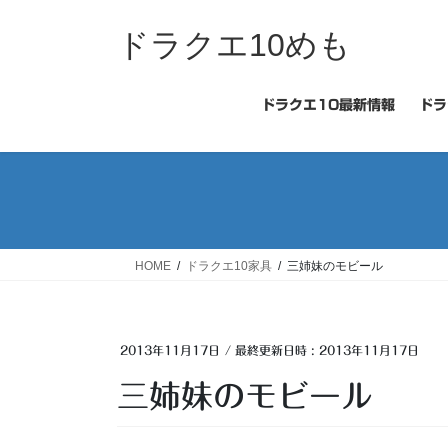
コ
ナ
ン
ビ
ドラクエ10めも
テ
ゲ
ン
ー
ツ
シ
ドラクエ10最新情報
ドラ
へ
ョ
ス
ン
キ
に
ッ
移
プ
動
HOME
ドラクエ10家具
三姉妹のモビール
2013年11月17日
/ 最終更新日時 :
2013年11月17日
三姉妹のモビール