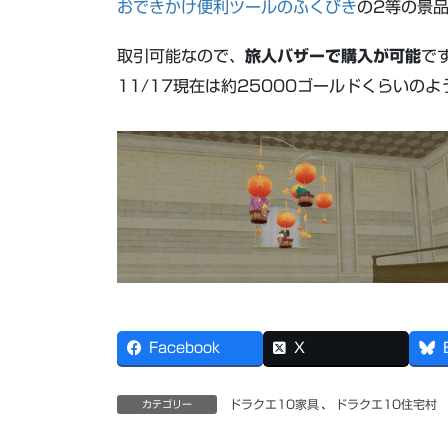
おできかけ便利ツールのふくびき
の2等の景
取引可能なので、
旅人バザーで購入が可能
で
11/17現在は約25000ゴールドくらいのよ
Facebook
X
ドラクエ10家具
、
ドラクエ10住宅村
カテゴリー