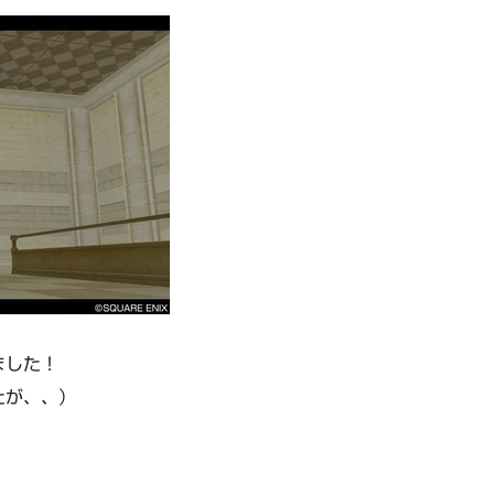
ました！
たが、、）