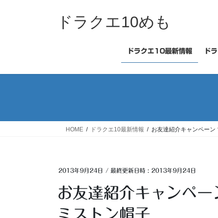
コ
ナ
ン
ビ
ドラクエ10めも
テ
ゲ
ン
ー
ツ
シ
ドラクエ10最新情報
ドラ
へ
ョ
ス
ン
キ
に
ッ
移
プ
動
HOME
ドラクエ10最新情報
お友達紹介キャンペーン
2013年9月24日
/ 最終更新日時 :
2013年9月24日
お友達紹介キャンペー
ミストン帽子