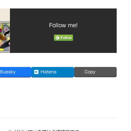
Follow me!
Bluesky
Hatena
Copy