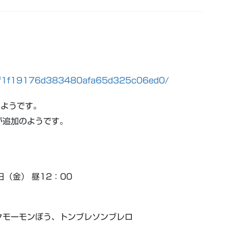
il/41f1f19176d383480afa65d325c06ed0/
るようです。
が追加のようです。
日（金） 昼12：00
クモーモンぼう、トンブレソンブレロ