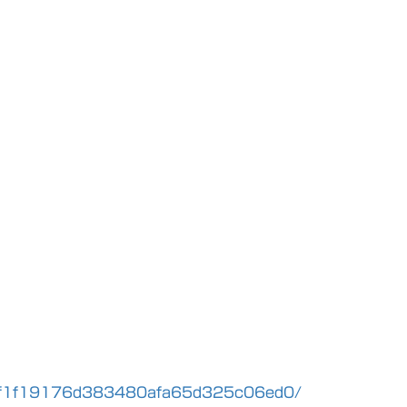
il/41f1f19176d383480afa65d325c06ed0/