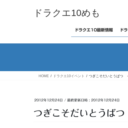
コ
ナ
ン
ビ
ドラクエ10めも
テ
ゲ
ン
ー
ツ
シ
ドラクエ10最新情報
ドラ
へ
ョ
ス
ン
キ
に
ッ
移
プ
動
HOME
ドラクエ10イベント
つぎこそだいとうばつ ～
2012年12月24日
/ 最終更新日時 :
2012年12月24日
つぎこそだいとうばつ