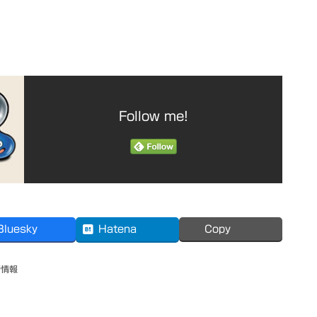
Follow me!
Bluesky
Hatena
Copy
新情報