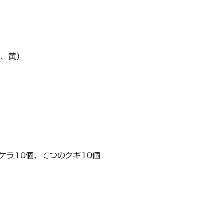
緑、黄）
ケラ10個、てつのクギ10個