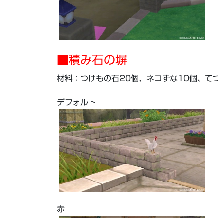
■積み石の塀
材料：つけもの石20個、ネコずな10個、て
デフォルト
赤