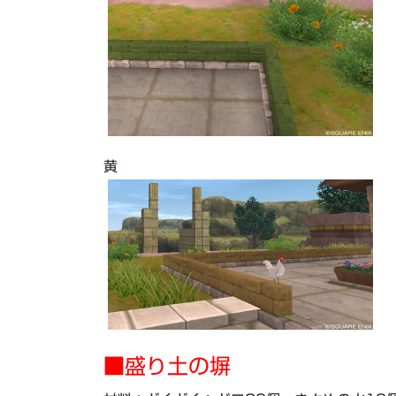
黄
■盛り土の
塀