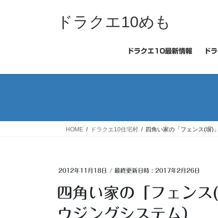
コ
ナ
ン
ビ
ドラクエ10めも
テ
ゲ
ン
ー
ツ
シ
ドラクエ10最新情報
ドラ
へ
ョ
ス
ン
キ
に
ッ
移
プ
動
HOME
ドラクエ10住宅村
四角い家の「フェンス(塀
2012年11月18日
/ 最終更新日時 :
2017年2月26日
四角い家の「フェンス
ウジングシステム）